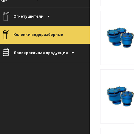
Огнетушители

Колонки водоразборные
Лакокрасочная продукция
