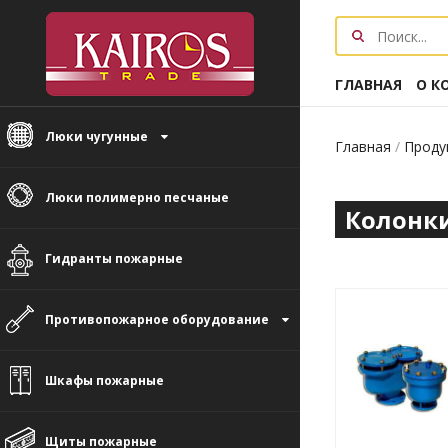
ГЛАВНАЯ
О К
Люки чугунные

Главная
/
Проду
Люки полимерно песчаные
Колонк
Гидранты пожарные
Противопожарное оборудование

Шкафы пожарные
Щиты пожарные